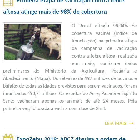
o
Primeira etapa de vacinação contra febre
s
R
aftosa atinge mais de 98% de cobertura
t
c
E
P
Notícias da Web
e
a
O Brasil atingiu 98,34% de
Ú
cobertura vacinal (índice de
B
c
imunização) na primeira etapa
L
da campanha de vacinação
n
I
contra a febre aftosa, realizada
C
em maio, conforme dados
o
O
preliminares do Ministério da Agricultura, Pecuária e
I
l
Abastecimento (Mapa). Do rebanho de 197 milhões de bovinos e
N
búfalos de todas as idades previstos para serem vacinados, foram
T
o
imunizados 193,7 milhões. Os estados do Acre, Paraná e Espírito
E
Santo vacinaram apenas os animais de até 24 meses. Pela
g
R
primeira vez, foi usada a vacina com dose de 2 ml.
N
i
A
LEIA MAIS
S
C
a
O
I
B
ExpoZebu 2019: ABCZ divulga a ordem de