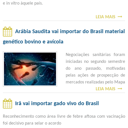
e in vitro àquele país.
R
P
U
N
A
A
B
E
LEIA MAIS
R
S
E
L
A
O
R
M
E
B
Arábia Saudita vai importar do Brasil material
A
I
X
R
B
N
genético bovino e avícola
P
E
A
A
O
B
Negociações sanitárias foram
S
Z
R
iniciadas no segundo semestre
D
E
A
do ano passado, motivadas
E
B
S
pelas ações de prospecção de
V
U
I
mercados realizadas pelo Mapa
E
2
L
LEIA MAIS
R
S
0
V
E
O
1
A
U
B
Irã vai importar gado vivo do Brasil
9
I
N
R
J
E
Reconhecimento como área livre de febre aftosa com vacinação
I
E
Á
X
foi decisivo para selar o acordo
R
A
P
P