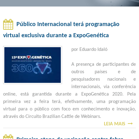
r
m
e
n
u
e
n
Público Internacional terá programação
s
l
é
t
virtual exclusiva durante a ExpoGenética
á
e
t
por Eduardo Idaló
s
r
i
i
A presença de participantes de
i
t
outros países e de
c
e
o
pesquisadores nacionais e
a
internacionais, via conferência
d
online, está garantida durante a ExpoGenética 2020. Pela
e
primeira vez a feira terá, efetivamente, uma programação
e
virtual para o público com foco em conhecimento e inovação,
B
b
através do Circuito Brazilian Cattle de Webinars.
LEIA MAIS
S
i
u
O
B