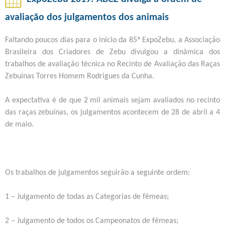
O
A
R
N
avaliação dos julgamentos dos animais
E
n
A
P
Faltando poucos dias para o início da 85ª ExpoZebu, a Associação
L
R
i
Brasileira dos Criadores de Zebu divulgou a dinâmica dos
T
I
trabalhos de avaliação técnica no Recinto de Avaliação das Raças
E
m
M
Zebuínas Torres Homem Rodrigues da Cunha.
R
E
Á
a
I
A expectativa é de que 2 mil animais sejam avaliados no recinto
P
R
l
das raças zebuínas, os julgamentos acontecem de 28 de abril a 4
R
A
de maio.
O
E
G
T
R
A
A
P
Os trabalhos de julgamentos seguirão a seguinte ordem:
M
A
A
D
1 – Julgamento de todas as Categorias de fêmeas;
Ç
E
Ã
V
2 – Julgamento de todos os Campeonatos de fêmeas;
O