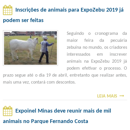
E
O
8
A
A
B
Inscrições de animais para ExpoZebu 2019 já
%
A
V
R
D
M
podem ser feitas
A
E
E
E
L
E
Seguindo o cronograma da
C
G
I
X
maior feira da pecuária
O
A
A
P
zebuína no mundo, os criadores
B
L
Ç
O
interessados em inscrever
E
E
Ã
Z
animais na ExpoZebu 2019 já
R
I
O
E
podem efetivar o processo. O
T
T
D
B
prazo segue até o dia 19 de abril, entretanto que realizar antes,
U
E
O
U
mais uma vez, contará com descontos.
R
2
S
2
A
0
J
0
LEIA MAIS
1
S
U
1
9
O
L
9
C
B
Expoinel Minas deve reunir mais de mil
G
É
O
R
A
L
animais no Parque Fernando Costa
M
E
M
A