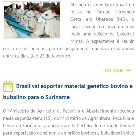
E
I
Abrindo o calendário anual de
E
N
Ç
N
feiras no Parque Fernando
N
Ç
A
S
Costa, em Uberaba (MG), o
T
A
M
C
local recebe no próximo mês
O
D
N
R
mais uma edição da Expoinel
S
A
E
I
Minas. A expectativa é reunir
D
O
S
Ç
cerca de mil animais, para os julgamentos que serão realizados
O
F
T
Õ
entre os dias 18 e 23 de fevereiro.
S
I
A
E
A
C
Q
S
LEIA MAIS
N
I
S
U
D
I
A
O
I
E
M
L
B
Brasil vai exportar material genético bovino e
N
A
A
M
R
T
N
bubalino para o Suriname
I
E
E
A
I
S
N
E
O Ministério da Agricultura, Pecuária e Abastecimento recebeu
-
M
T
X
nesta segunda-feira (15), do Ministério da Agricultura, Pecuária e
F
A
E
P
Pesca do Suriname, a aprovação do Certificado de Saúde Animal
E
I
E
O
para exportação de sêmen e embriões bovinos e bubalinos in vivo
I
S
M
I