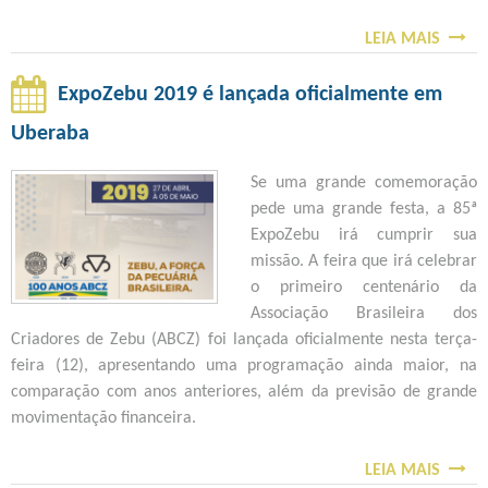
A
A
A
LEIA MAIS
F
S
N
B
T
O
T
C
O
B
ExpoZebu 2019 é lançada oficialmente em
E
Z
S
R
A
D
Uberaba
A
E
E
I
A
I
Se uma grande comemoração
X
V
T
N
pede uma grande festa, a 85ª
P
U
I
S
ExpoZebu irá cumprir sua
O
L
N
C
missão. A feira que irá celebrar
G
G
G
R
o primeiro centenário da
E
A
E
I
Associação Brasileira dos
N
A
M
Ç
Criadores de Zebu (ABCZ) foi lançada oficialmente nesta terça-
É
O
A
Õ
feira (12), apresentando uma programação ainda maior, na
T
R
I
E
comparação com anos anteriores, além da previsão de grande
I
D
S
S
movimentação financeira.
C
E
D
P
A
M
E
A
LEIA MAIS
D
S
9
R