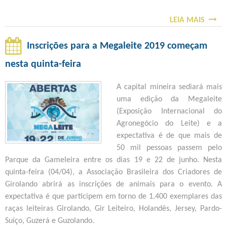
A
V
C
LEIA MAIS
I
S
I
R
O
N
T
B
Inscrições para a Megaleite 2019 começam
A
U
R
Ç
nesta quinta-feira
A
E
Ã
L
E
A capital mineira sediará mais
O
E
X
uma edição da Megaleite
C
X
P
(Exposição Internacional do
O
C
O
Agronegócio do Leite) e a
N
L
Z
expectativa é de que mais de
T
U
E
50 mil pessoas passem pelo
R
S
B
Parque da Gameleira entre os dias 19 e 22 de junho. Nesta
A
I
U
quinta-feira (04/04), a Associação Brasileira dos Criadores de
F
V
2
Girolando abrirá as inscrições de animais para o evento. A
E
A
0
expectativa é que participem em torno de 1.400 exemplares das
B
D
1
raças leiteiras Girolando, Gir Leiteiro, Holandês, Jersey, Pardo-
R
U
9
Suíço, Guzerá e Guzolando.
E
R
: