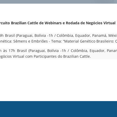
l
t
á
e
s
r
rcuito Brazilian Cattle de Webinars e Rodada de Negócios Virtua
i
i
t
9h Brasil (Paraguai, Bolívia -1h / Colômbia, Equador, Panamá, Méx
e
nética: Sêmens e Embriões - Tema: “Material Genético Brasileiro: 
o
h às 17h Brasil (Paraguai, Bolívia -1h / Colômbia, Equador, Pan
d
gócios Virtual com Participantes do Brazilian Cattle.
e
b
u
s
c
a